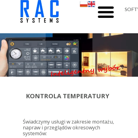
SOFT
O NAS-en
DOM-en
BIURO-en
HOTEL-en
ZDALNA RECEP
SERWIS-en
KONTROLA TEMPERATURY
KONTAKT-en
Świadczymy usługi w zakresie montażu,
napraw i przeglądów okresowych
systemów: